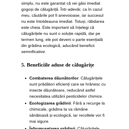
simplu, nu este garantat că vei găsi imediat
gogoși de călugăriță. Într-adevăr, ca în cazul
meu, căutările pot fi anevoioase, iar succesul
nu este întotdeauna imediat. Totuși, răbdarea
este cheia. Este important să înțelegi că
călugărițele nu sunt o soluție rapidă, dar pe
termen lung, ele pot deveni o parte esențială
din grădina ecologică, aducând beneficii
semnificative.
5.
Beneficiile aduse de călugărițe
Combaterea dăunătorilor
: Călugărițele
sunt prădători eficienți care se hrănesc cu
insecte dăunătoare, reducând astfel
necesitatea utilizării pesticidelor chimice.
Ecologizarea grădinii
: Fără a recurge la
chimicale, grădina ta va rămâne
sănătoasă și ecologică, iar recoltele vor fi
mai sigure.
Înfrumusețarea grădinii
: Călugărițele