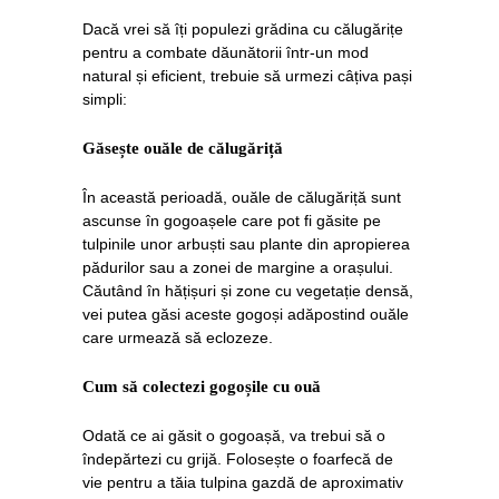
Dacă vrei să îți populezi grădina cu călugărițe
pentru a combate dăunătorii într-un mod
natural și eficient, trebuie să urmezi câțiva pași
simpli:
Găsește ouăle de călugăriță
În această perioadă, ouăle de călugăriță sunt
ascunse în gogoașele care pot fi găsite pe
tulpinile unor arbuști sau plante din apropierea
pădurilor sau a zonei de margine a orașului.
Căutând în hățișuri și zone cu vegetație densă,
vei putea găsi aceste gogoși adăpostind ouăle
care urmează să eclozeze.
Cum să colectezi gogoșile cu ouă
Odată ce ai găsit o gogoașă, va trebui să o
îndepărtezi cu grijă. Folosește o foarfecă de
vie pentru a tăia tulpina gazdă de aproximativ