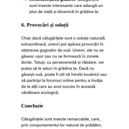
sunt insecte interesante care adaugă un
plus de viață și dinamică în grădina ta.
6.
Provocări și soluții
Chiar dacă călugărițele sunt o soluție naturală
extraordinară, uneori pot apărea provocări în
obținerea gogoșilor de ouă. Uneori, ele nu se
găsesc ușor sau nu se formează în zonele
dorite. Totuși, cu perseverență și răbdare, vei
putea să le aduci în grădina ta. Dacă nu
găsești ouă, poate fi util să întrebi localnicii sau
să participi la forumuri online pentru a învăța
de la alții care au avut succes în această
vânătoare ecologică.
Concluzie
Călugărițele sunt insecte remarcabile, care,
prin comportamentul lor natural de prădător,