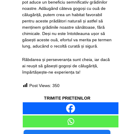
pot aduce un beneficiu semnificativ grădinilor
noastre. Adăugând câteva gogoși cu ouă de
călugăriță, putem crea un habitat favorabil
pentru aceste prădători naturali și astfel să
menținem grădinile noastre sănătoase, fără
chimicale. Deși nu este întotdeauna ușor să
găsești aceste ouă, efortul va merita pe termen
lung, aducând o recoltă curată și sigură.
Răbdarea și perseveranța sunt cheia, iar dacă
ai reușit să găsești gogoși de călugăriță,
împărtășește-ne experiența ta!
Post Views:
350
TRIMITE PRIETENILOR