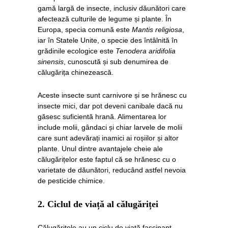
gamă largă de insecte, inclusiv dăunători care
afectează culturile de legume și plante. În
Europa, specia comună este
Mantis religiosa
,
iar în Statele Unite, o specie des întâlnită în
grădinile ecologice este
Tenodera aridifolia
sinensis
, cunoscută și sub denumirea de
călugărița chinezească.
Aceste insecte sunt carnivore și se hrănesc cu
insecte mici, dar pot deveni canibale dacă nu
găsesc suficientă hrană. Alimentarea lor
include molii, gândaci și chiar larvele de molii
care sunt adevărați inamici ai roșiilor și altor
plante. Unul dintre avantajele cheie ale
călugărițelor este faptul că se hrănesc cu o
varietate de dăunători, reducând astfel nevoia
de pesticide chimice.
2.
Ciclul de viață al călugăriței
Călugărițele au un ciclu de viață fascinant.