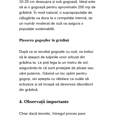
10-20 cm deasupra și sub gogoașă. Ideal este
să ai o gogoașă pentru aproximativ 200 mp de
grădină. În mod natural, o suprapopulație de
călugărițe va duce la o competiție internă, iar
un număr moderat de ouă va asigura o
populație sustenabilă.
Plasarea gogoșilor în grădină
După ce ai recoltat gogoșile cu ouă, va trebui
să le atașezi de tulpinile unor arbuști din
grădina ta. Le poți lega la un metru de sol,
asigurându-te că sunt protejate de ploaie sau
vânt puternic. Găsind un loc optim pentru
gogoși, vei aștepta cu răbdare ca ouăle să
eclozeze și să începă să devoreze dăunătorii
din grădină.
4.
Observații importante
Chiar dacă teoretic, întregul proces pare