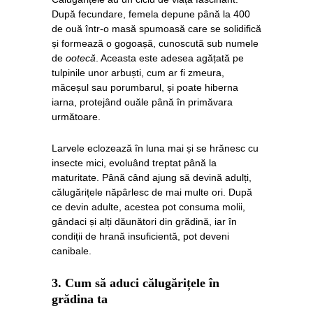
După fecundare, femela depune până la 400
de ouă într-o masă spumoasă care se solidifică
și formează o gogoașă, cunoscută sub numele
de
ootecă
. Aceasta este adesea agățată pe
tulpinile unor arbuști, cum ar fi zmeura,
măceșul sau porumbarul, și poate hiberna
iarna, protejând ouăle până în primăvara
următoare.
Larvele eclozează în luna mai și se hrănesc cu
insecte mici, evoluând treptat până la
maturitate. Până când ajung să devină adulți,
călugărițele năpârlesc de mai multe ori. După
ce devin adulte, acestea pot consuma molii,
gândaci și alți dăunători din grădină, iar în
condiții de hrană insuficientă, pot deveni
canibale.
3.
Cum să aduci călugărițele în
grădina ta