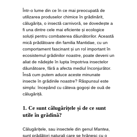
Într-o lume din ce în ce mai preocupată de
utilizarea produselor chimice în grădinărit,
călugărița, o insectă carnivoră, se dovedește a
fi una dintre cele mai eficiente și ecologice
soluții pentru combaterea dăunătorilor. Această
mică prădătoare din familia Mantidae, cu un
comportament fascinant și un rol important în
ecosistemul grădinilor noastre, poate deveni un
aliat de nădejde în lupta împotriva insectelor
dăunătoare, fără a afecta mediul înconjurător.
Însă cum putem aduce aceste minunate
insecte în grădinile noastre? Răspunsul este
simplu: începând cu câteva gogoși de ouă de
călugăriță.
1.
Ce sunt călugărițele și de ce sunt
utile în grădină?
Călugărițele, sau insectele din genul
Mantea
,
sunt prădători naturali care se hrănesc cu o