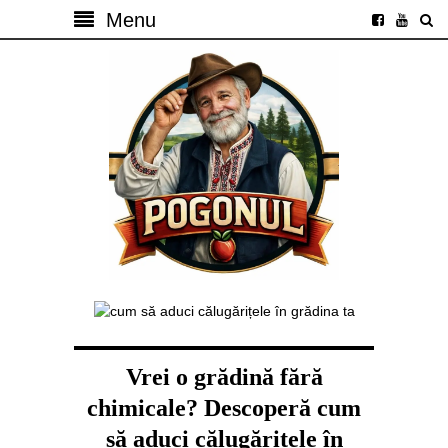
Menu
Vrei o grădină fără
chimicale? Descoperă cum
să aduci călugărițele în