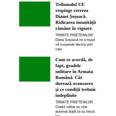
Tribunalul UE
respinge cererea
Dianei Șoșoacă.
Ridicarea imunității
rămâne în vigoare
TRIMITE PRIETENILOR
Diana Șoșoacă nu a reușit
să suspende decizia prin
care
Cum se acordă, de
fapt, gradele
militare în Armata
Română. Cât
durează avansarea
și ce condiții trebuie
îndeplinite
TRIMITE PRIETENILOR
Gradul militar nu vine
automat după ce au trecut