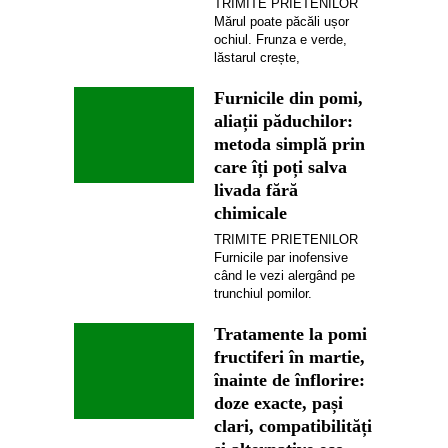
TRIMITE PRIETENILOR
Mărul poate păcăli ușor
ochiul. Frunza e verde,
lăstarul crește,
Furnicile din pomi,
aliații păduchilor:
metoda simplă prin
care îți poți salva
livada fără
chimicale
TRIMITE PRIETENILOR
Furnicile par inofensive
când le vezi alergând pe
trunchiul pomilor.
Tratamente la pomi
fructiferi în martie,
înainte de înflorire:
doze exacte, pași
clari, compatibilități