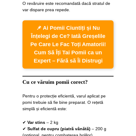
O revăruire este recomandată dacă stratul de
var dispare prea repede.
📌 Ai Pomii Ciuntiți și Nu
Înțelegi de Ce? Iată Greșelile
Pe Care Le Fac Toți Amatorii!
Cum Să Îți Tai Pomii ca un
Expert – Fără să Îi Distrugi
Cu ce văruim pomii corect?
Pentru o protecție eficientă, varul aplicat pe
pomi trebuie să fie bine preparat. O rețetă
simplă și eficientă este:
✔
Var stins
– 2 kg
✔
Sulfat de cupru (piatră vânătă)
– 200 g
(opțional, pentru combaterea bolilor)