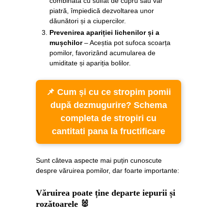
combinată cu sulfat de cupru sau var
piatră, împiedică dezvoltarea unor
dăunători și a ciupercilor.
Prevenirea apariției lichenilor și a
mușchilor
– Aceștia pot sufoca scoarța
pomilor, favorizând acumularea de
umiditate și apariția bolilor.
📌 Cum și cu ce stropim pomii
după dezmugurire? Schema
completa de stropiri cu
cantitati pana la fructificare
Sunt câteva aspecte mai puțin cunoscute
despre văruirea pomilor, dar foarte importante:
Văruirea poate ține departe iepurii și
rozătoarele
🐰