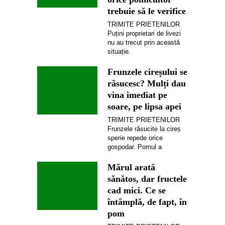
trebuie să le verifice
TRIMITE PRIETENILOR
Puțini proprietari de livezi
nu au trecut prin această
situație.
Frunzele cireșului se
răsucesc? Mulți dau
vina imediat pe
soare, pe lipsa apei
TRIMITE PRIETENILOR
Frunzele răsucite la cireș
sperie repede orice
gospodar. Pomul a
Mărul arată
sănătos, dar fructele
cad mici. Ce se
întâmplă, de fapt, în
pom