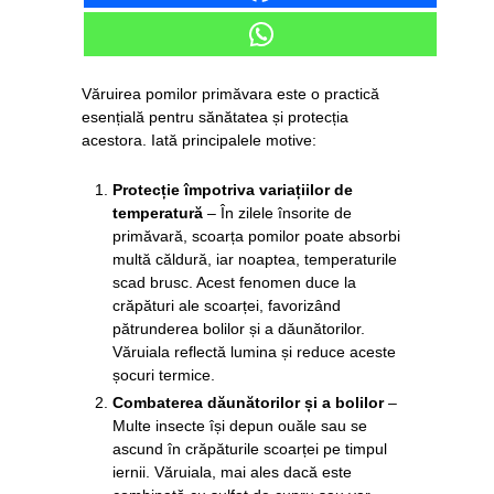
Văruirea pomilor primăvara este o practică
esențială pentru sănătatea și protecția
acestora. Iată principalele motive:
Protecție împotriva variațiilor de
temperatură
– În zilele însorite de
primăvară, scoarța pomilor poate absorbi
multă căldură, iar noaptea, temperaturile
scad brusc. Acest fenomen duce la
crăpături ale scoarței, favorizând
pătrunderea bolilor și a dăunătorilor.
Văruiala reflectă lumina și reduce aceste
șocuri termice.
Combaterea dăunătorilor și a bolilor
–
Multe insecte își depun ouăle sau se
ascund în crăpăturile scoarței pe timpul
iernii. Văruiala, mai ales dacă este