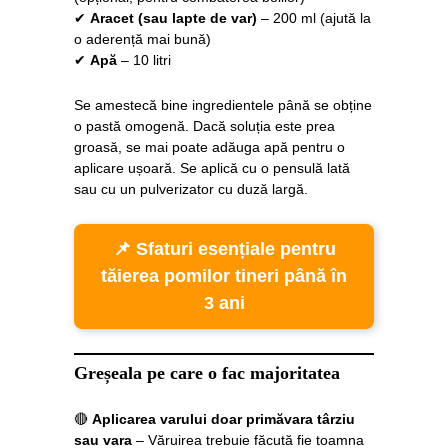
✔
Aracet (sau lapte de var)
– 200 ml (ajută la
o aderență mai bună)
✔
Apă
– 10 litri
Se amestecă bine ingredientele până se obține
o pastă omogenă. Dacă soluția este prea
groasă, se mai poate adăuga apă pentru o
aplicare ușoară. Se aplică cu o pensulă lată
sau cu un pulverizator cu duză largă.
📌 Sfaturi esențiale pentru
tăierea pomilor tineri până în
3 ani
Greșeala pe care o fac majoritatea
🔴
Aplicarea varului doar primăvara târziu
sau vara
– Văruirea trebuie făcută fie toamna