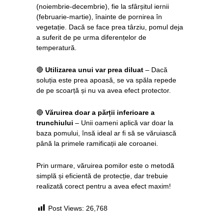
(noiembrie-decembrie), fie la sfârșitul iernii
(februarie-martie), înainte de pornirea în
vegetație. Dacă se face prea târziu, pomul deja
a suferit de pe urma diferențelor de
temperatură.
🔴
Utilizarea unui var prea diluat
– Dacă
soluția este prea apoasă, se va spăla repede
de pe scoarță și nu va avea efect protector.
🔴
Văruirea doar a părții inferioare a
trunchiului
– Unii oameni aplică var doar la
baza pomului, însă ideal ar fi să se văruiască
până la primele ramificații ale coroanei.
Prin urmare, văruirea pomilor este o metodă
simplă și eficientă de protecție, dar trebuie
realizată corect pentru a avea efect maxim!
Post Views:
26,768