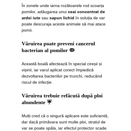
În zonele unde iarna rozătoarele rod scoarța
pomilor, adăugarea unui
ceai concentrat de
ardei iute
sau
sapun lichid
în soluția de var
poate descuraja aceste animale să mai atace
pomii.
Văruirea poate preveni cancerul
bacterian al pomilor
🦠
Această boală afectează în special cireșii și
vișinii, iar varul aplicat corect împiedică
dezvoltarea bacteriilor pe trunchi, reducând
riscul de infecție.
Văruirea trebuie refăcută după ploi
abundente
☔
Mulți cred că o singură aplicare este suficientă,
dar dacă primăvara sunt multe ploi, stratul de
var se poate spăla, iar efectul protector scade.