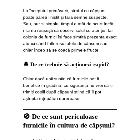
La începutul primăverii, stratul cu căpșuni
poate părea liniștit și fără semne suspecte.
Sau, pur și simplu, timpul e atât de scurt încât
nici nu reușești să observi solul cu atenție. Iar
colonia de furnici își face simțită prezența exact
atunci când înfloresc tufele de căpșuni sau
chiar încep să se coacă primele fructe.
🔔 De ce trebuie să acționezi rapid?
Chiar dacă unii susțin că furnicile pot fi
benefice în grădină, cu siguranță nu vrei să-ți
trimiți copiii după căpșuni știind că îi pot
aștepta înțepături dureroase.
🚫 De ce sunt periculoase
furnicile în cultura de căpșuni?