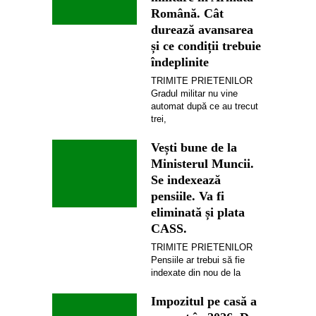
Română. Cât
durează avansarea
și ce condiții trebuie
îndeplinite
TRIMITE PRIETENILOR
Gradul militar nu vine
automat după ce au trecut
trei,
Vești bune de la
Ministerul Muncii.
Se indexează
pensiile. Va fi
eliminată și plata
CASS.
TRIMITE PRIETENILOR
Pensiile ar trebui să fie
indexate din nou de la
Impozitul pe casă a