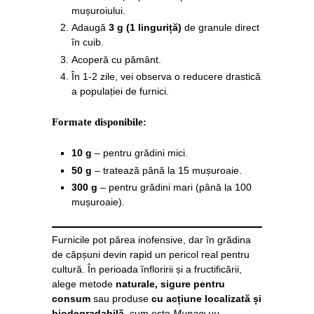
mușuroiului.
Adaugă
3 g (1 linguriță)
de granule direct
în cuib.
Acoperă cu pământ.
În 1-2 zile, vei observa o reducere drastică
a populației de furnici.
Formate disponibile:
10 g
– pentru grădini mici.
50 g
– tratează până la 15 mușuroaie.
300 g
– pentru grădini mari (până la 100
mușuroaie).
Furnicile pot părea inofensive, dar în grădina
de căpșuni devin rapid un pericol real pentru
cultură. În perioada înfloririi și a fructificării,
alege metode
naturale, sigure pentru
consum
sau produse
cu acțiune localizată și
biodegradabilă
, cum este
Muравьин
.