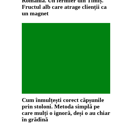
România. Un fermier din Timiș.
Fructul alb care atrage clienții ca
un magnet
Cum înmulțești corect căpșunile
prin stoloni. Metoda simplă pe
care mulți o ignoră, deși o au chiar
în grădină