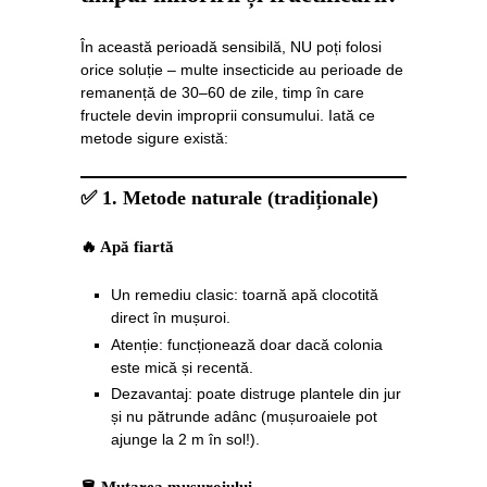
În această perioadă sensibilă, NU poți folosi
orice soluție – multe insecticide au perioade de
remanență de 30–60 de zile, timp în care
fructele devin improprii consumului. Iată ce
metode sigure există:
✅
1. Metode naturale (tradiționale)
🔥 Apă fiartă
Un remediu clasic: toarnă apă clocotită
direct în mușuroi.
Atenție: funcționează doar dacă colonia
este mică și recentă.
Dezavantaj: poate distruge plantele din jur
și nu pătrunde adânc (mușuroaiele pot
ajunge la 2 m în sol!).