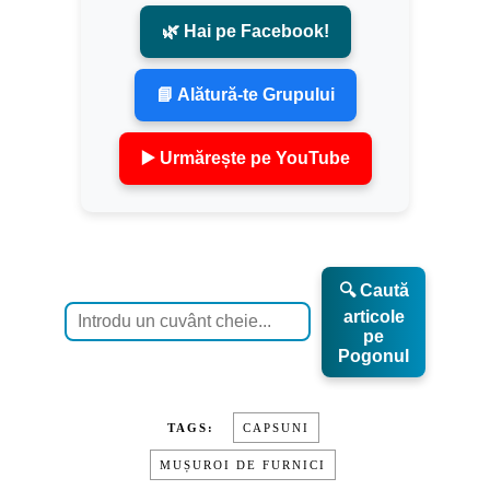
🌿 Hai pe Facebook!
📘 Alătură-te Grupului
▶️ Urmărește pe YouTube
🔍 Caută
articole
pe
Pogonul
TAGS:
CAPSUNI
MUȘUROI DE FURNICI