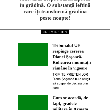
în grădină. O substanță ieftină
care îți transformă grădina
peste noapte!
ULTIMILE DIN
Tribunalul UE
respinge cererea
Dianei Șoșoacă.
Ridicarea imunității
rămâne în vigoare
TRIMITE PRIETENILOR
Diana Șoșoacă nu a reușit
să suspende decizia prin
care
Cum se acordă, de
fapt, gradele
militare în Armata