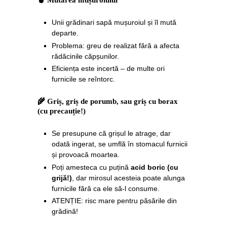
🪣 Mutarea mușuroiului
Unii grădinari sapă mușuroiul și îl mută
departe.
Problema: greu de realizat fără a afecta
rădăcinile căpșunilor.
Eficiența este incertă – de multe ori
furnicile se reîntorc.
🌾 Griș, griș de porumb, sau griș cu borax
(cu precauție!)
Se presupune că grișul le atrage, dar
odată ingerat, se umflă în stomacul furnicii
și provoacă moartea.
Poți amesteca cu puțină
acid boric (cu
grijă!)
, dar mirosul acesteia poate alunga
furnicile fără ca ele să-l consume.
ATENȚIE: risc mare pentru păsările din
grădină!