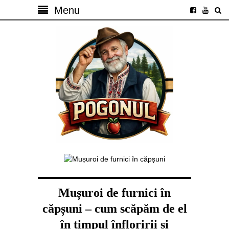
Menu
Mușuroi de furnici în
căpșuni – cum scăpăm de el
în timpul înfloririi și