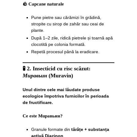
🪨 Capcane naturale
Pune pietre sau cărămizi în grădină,
stropite cu sirop de zahăr sau ceai de
plante.
După 1–2 zile, ridică pietrele și toarnă apă
clocotită pe colonia formată.
Repetă procesul până la eradicare.
🧪
2. Insecticid cu risc scăzut:
Muравьин
(Muravin)
Unul dintre cele mai lăudate produse
ecologice împotriva furnicilor în perioada
de fructificare.
Ce este Muравьин?
Granule formate din
tărâțe + substanța
activă Diazinon
.