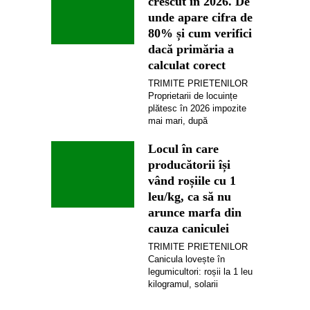
crescut în 2026. De
unde apare cifra de
80% și cum verifici
dacă primăria a
calculat corect
TRIMITE PRIETENILOR
Proprietarii de locuințe
plătesc în 2026 impozite
mai mari, după
Locul în care
producătorii își
vând roșiile cu 1
leu/kg, ca să nu
arunce marfa din
cauza caniculei
TRIMITE PRIETENILOR
Canicula lovește în
legumicultori: roșii la 1 leu
kilogramul, solarii