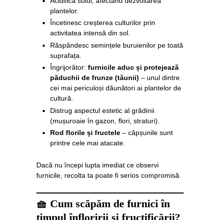
Acidifică solul, afectând dezvoltarea
plantelor.
Încetinesc creșterea culturilor prin
activitatea intensă din sol.
Răspândesc semințele buruienilor pe toată
suprafața.
Îngrijorător:
furnicile aduc și protejează
păduchii de frunze (tăunii)
– unul dintre
cei mai periculoși dăunători ai plantelor de
cultură.
Distrug aspectul estetic al grădinii
(mușuroaie în gazon, flori, straturi).
Rod florile și fructele
– căpșunile sunt
printre cele mai atacate.
Dacă nu începi lupta imediat ce observi
furnicile, recolta ta poate fi serios compromisă.
🧺 Cum scăpăm de furnici în
timpul înfloririi și fructificării?