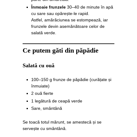
Înmoaie frunzele
30–40 de minute în apă
cu sare sau opărește-le rapid.
Astfel, amărăciunea se estompează, iar
frunzele devin asemănătoare celor de
salată verde.
Ce putem găti din păpădie
Salată cu ouă
100–150 g frunze de păpădie (curățate și
înmuiate)
2 ouă fierte
1 legătură de ceapă verde
Sare, smântână
Se toacă totul mărunt, se amestecă și se
servește cu smântână.