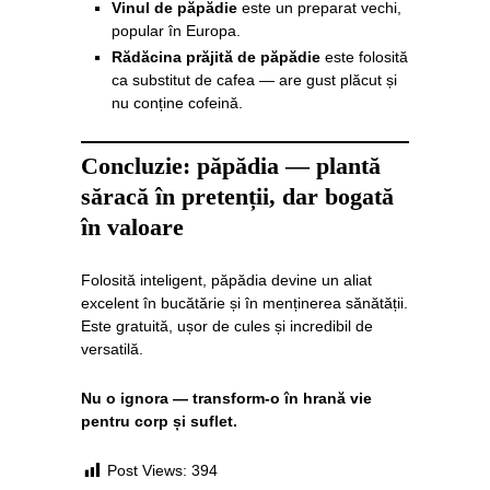
Vinul de păpădie
este un preparat vechi,
popular în Europa.
Rădăcina prăjită de păpădie
este folosită
ca substitut de cafea — are gust plăcut și
nu conține cofeină.
Concluzie: păpădia — plantă
săracă în pretenții, dar bogată
în valoare
Folosită inteligent, păpădia devine un aliat
excelent în bucătărie și în menținerea sănătății.
Este gratuită, ușor de cules și incredibil de
versatilă.
Nu o ignora — transform-o în hrană vie
pentru corp și suflet.
Post Views:
394