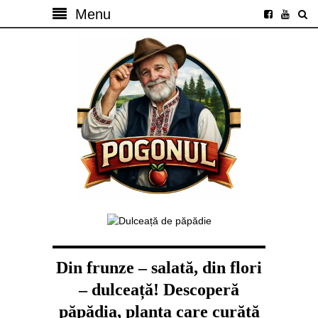
Menu
Din frunze – salată, din flori
– dulceață! Descoperă
păpădia, planta care curăță