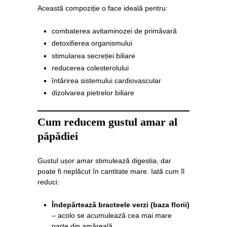
Această compoziție o face ideală pentru:
combaterea avitaminozei de primăvară
detoxifierea organismului
stimularea secreției biliare
reducerea colesterolului
întărirea sistemului cardiovascular
dizolvarea pietrelor biliare
Cum reducem gustul amar al
păpădiei
Gustul ușor amar stimulează digestia, dar
poate fi neplăcut în cantitate mare. Iată cum îl
reduci:
Îndepărtează bracteele verzi (baza florii)
– acolo se acumulează cea mai mare
parte din amăreală.