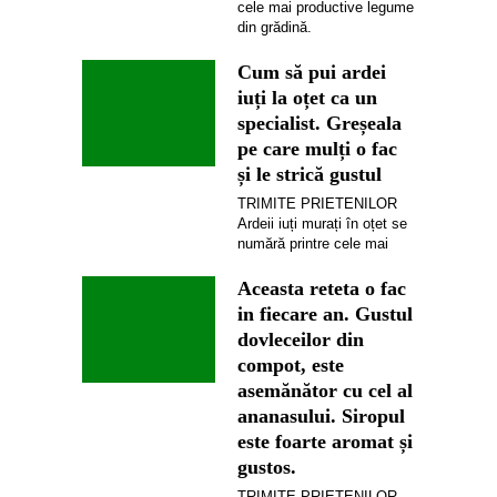
cele mai productive legume
din grădină.
Cum să pui ardei
iuți la oțet ca un
specialist. Greșeala
pe care mulți o fac
și le strică gustul
TRIMITE PRIETENILOR
Ardeii iuți murați în oțet se
numără printre cele mai
Aceasta reteta o fac
in fiecare an. Gustul
dovleceilor din
compot, este
asemănător cu cel al
ananasului. Siropul
este foarte aromat și
gustos.