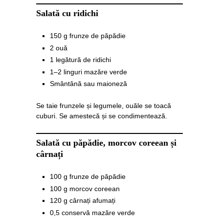
Salată cu ridichi
150 g frunze de păpădie
2 ouă
1 legătură de ridichi
1–2 linguri mazăre verde
Smântână sau maioneză
Se taie frunzele și legumele, ouăle se toacă
cuburi. Se amestecă și se condimentează.
Salată cu păpădie, morcov coreean și
cârnați
100 g frunze de păpădie
100 g morcov coreean
120 g cârnați afumați
0,5 conservă mazăre verde