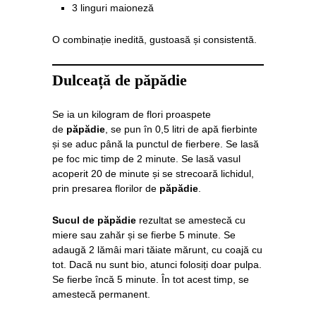
3 linguri maioneză
O combinație inedită, gustoasă și consistentă.
Dulceață de păpădie
Se ia un kilogram de flori proaspete
de
păpădie
, se pun în 0,5 litri de apă fierbinte
și se aduc până la punctul de fierbere. Se lasă
pe foc mic timp de 2 minute. Se lasă vasul
acoperit 20 de minute și se strecoară lichidul,
prin presarea florilor de
păpădie
.
Sucul de păpădie
rezultat se amestecă cu
miere sau zahăr și se fierbe 5 minute. Se
adaugă 2 lămâi mari tăiate mărunt, cu coajă cu
tot. Dacă nu sunt bio, atunci folosiți doar pulpa.
Se fierbe încă 5 minute. În tot acest timp, se
amestecă permanent.