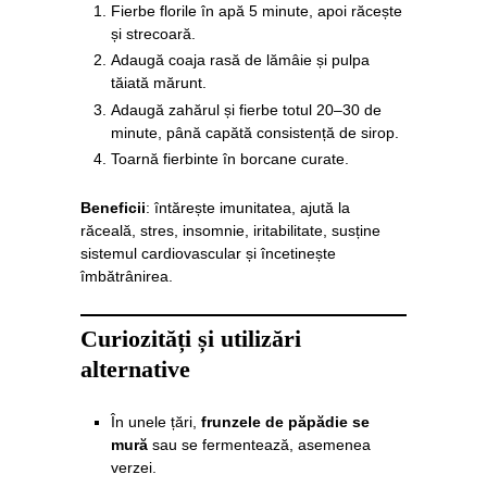
Fierbe florile în apă 5 minute, apoi răcește
și strecoară.
Adaugă coaja rasă de lămâie și pulpa
tăiată mărunt.
Adaugă zahărul și fierbe totul 20–30 de
minute, până capătă consistență de sirop.
Toarnă fierbinte în borcane curate.
Beneficii
: întărește imunitatea, ajută la
răceală, stres, insomnie, iritabilitate, susține
sistemul cardiovascular și încetinește
îmbătrânirea.
Curiozități și utilizări
alternative
În unele țări,
frunzele de păpădie se
mură
sau se fermentează, asemenea
verzei.