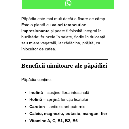
Păpădia este mai mult decât o floare de câmp.
Este o plantă cu
valori terapeutice
impresionante
și poate fi folosită integral în
bucătărie: frunzele în salate, florile în dulceață
sau miere vegetală, iar rădăcina, prăjită, ca
înlocuitor de cafea.
Beneficii uimitoare ale păpădiei
Păpădia conține:
Inulină
– susține flora intestinală
Holină
– sprijină funcția ficatului
Caroten
– antioxidant puternic
Calciu, magneziu, potasiu, mangan, fier
Vitamine A, C, B1, B2, B6